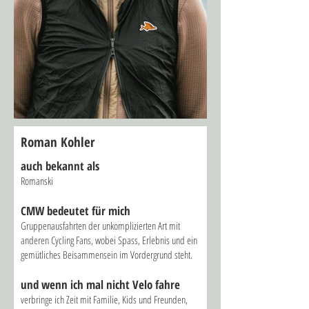
Roman Kohler
auch bekannt als
Romanski
CMW bed
eutet für mich
Gruppenausfahrten der unkomplizierten Art mit
anderen Cycling Fans, wobei Spass, Erlebnis und ein
gemütliches Beisammensein im Vordergrund steht.
und wenn ich mal nicht Velo fahre
verbringe ich Zeit mit Familie, Kids und Freunden,