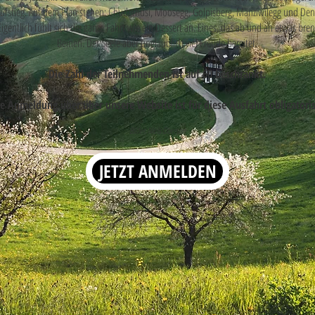
 Aufstieg. Auf dem Plan stehen: Chuderhüsi, Moosegg, Golpisberg, Mänziwilegg und De
Eigentlich fühlt sich die ganze Fahrt wie ein Dessert an. Eines, das ab und an etwas bre
Beinen. Der Seele aber unglaublich viel Freude bereitet.
Die Zahl der Teilnehmenden ist auf 60 beschränkt.
e Anmeldung über über unsere Website ist für diese Ausfahrt obligatoris
Bilder: Niels Oberson
JETZT ANMELDEN