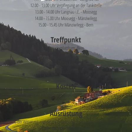
12.00 - 13.00 Uhr Verpflegung an der Tankstelle
13.00 - 14.00 Uhr Langnau i.E. - Moosegg
14.00 - 15.00 Uhr Moosegg - Mänziwilegg
15.00 - 15.45 Uhr Mänziwilegg - Bern
Treffpunkt
Münsterplattform, Bern
Route
Strava
Kosten
Die Teilnahme ist kostenlos. Die Verpflegung geht auf eigene Kosten.
Ausrüstung
elo, Helm, der Witterung angepasste Bekleidung, gute Laune, Geld für Kaffeebreak. Di
findet bei jeder Witterung statt.