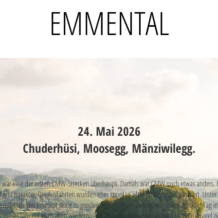
EMMENTAL
24. Mai 2026
Chuderhüsi, Moosegg, Mänziwilegg.
 war eine der ersten CMW-Strecken überhaupt. Damals war CMW noch etwas anders. 
chen Charakter. Die Ausfahrten wurden eher spontan über WhatsApp organisiert. Unter 
unden (leider bewusst ohne zu gendern). Aber schon damals war es ein schöner Tag im
r dieses Jahr mit euch allen wiederholen. Gemeinsam werden wir von Hügel zu Hügel z