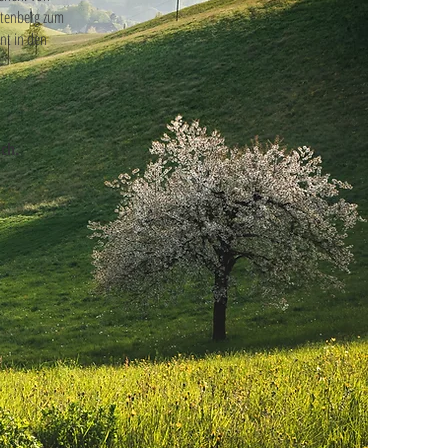
ntenberg zum
nnt in den
ch.