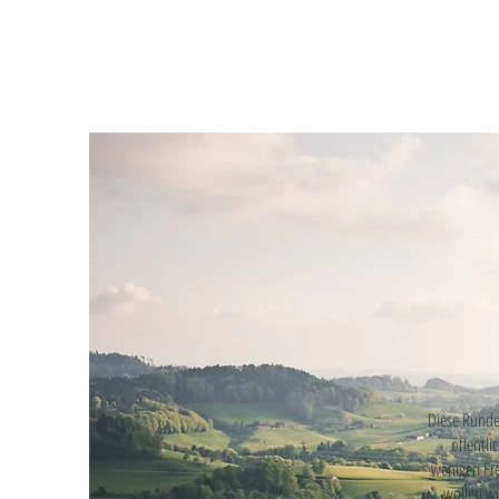
Diese Runde
öffentli
wenigen Fre
wollen wi