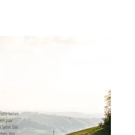
Hatte keinen
ein paar
 Sattel. Das
iehen. Von